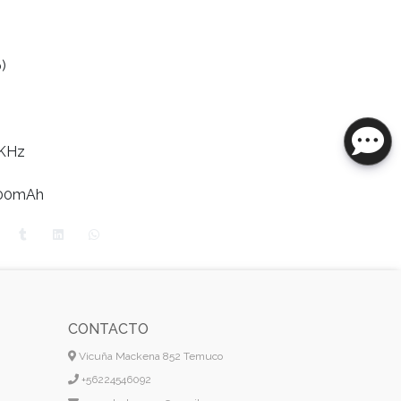
)
0KHz
 500mAh
CONTACTO
Vicuña Mackena 852 Temuco
+56224546092