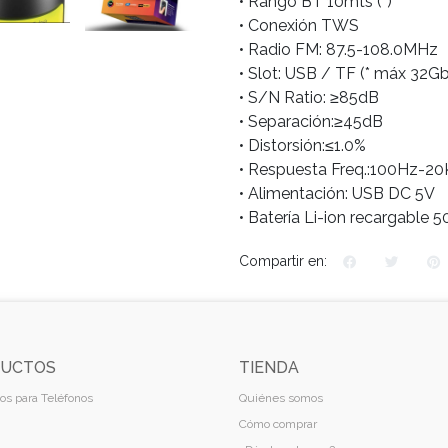
• Rango BT 10mts (*)
• Conexión TWS
• Radio FM: 87.5-108.0MHz
• Slot: USB / TF (* máx 32Gb
• S/N Ratio: ≥85dB
• Separación:≥45dB
• Distorsión:≤1.0%
• Respuesta Freq.:100Hz-2
• Alimentación: USB DC 5V
• Batería Li-ion recargable
Compartir en:
UCTOS
TIENDA
os para Teléfonos
Quiénes somos
Cómo comprar