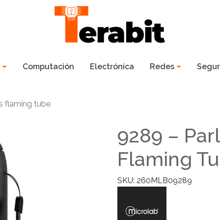
s
Computación
Electrónica
Redes
Segur
s flaming tube
9289 – Par
Flaming T
SKU: 260MLB09289