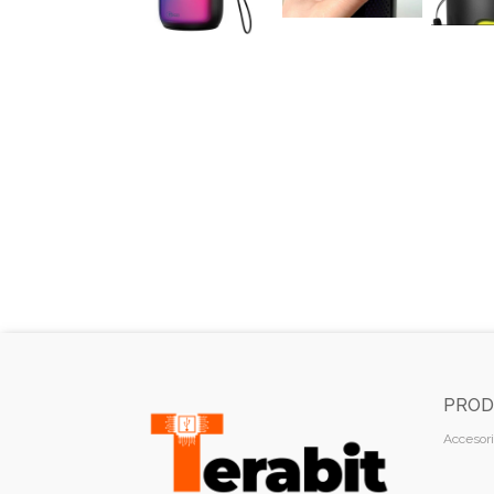
PROD
Accesori