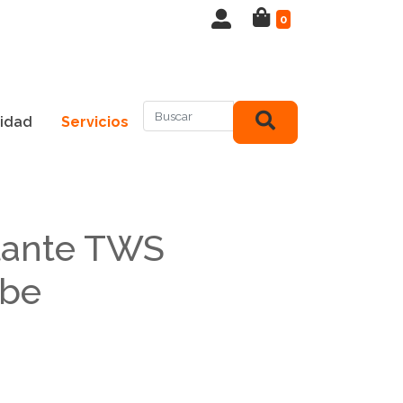
0
idad
Servicios
lante TWS
ube