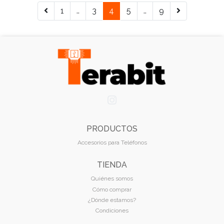
1
..
3
4
5
..
9
PRODUCTOS
Accesorios para Teléfonos
TIENDA
Quiénes somos
Cómo comprar
¿Dónde estamos?
Condiciones