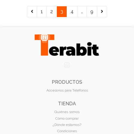
1
2
3
4
..
9
PRODUCTOS
Accesorios para Teléfonos
TIENDA
Quiénes somos
Cómo comprar
¿Dónde estamos?
Condiciones