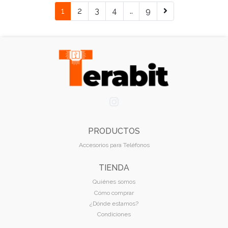
1
2
3
4
..
9
PRODUCTOS
Accesorios para Teléfonos
TIENDA
Quiénes somos
Cómo comprar
¿Dónde estamos?
Condiciones